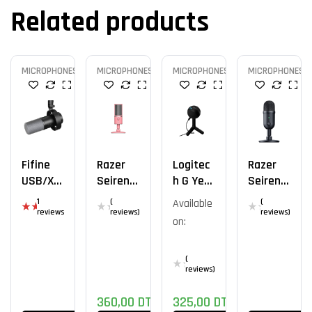
Related products
MICROPHONES
MICROPHONES
MICROPHONES
MICROPHONES
Fifine
Razer
Logitec
Razer
USB/XL
Seiren X
H G Yeti
Seiren
R
USB
Orb
V2 X
1
(
Available
(
QUARTZ
reviews
reviews)
reviews)
on:
Rat
ed
5.0
0
out
(
of
reviews)
5
360,00
DT
325,00
DT