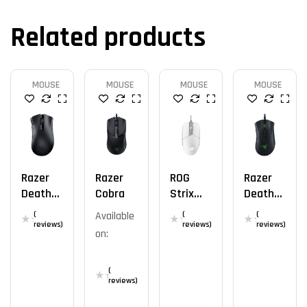
Related products
MOUSE
MOUSE
MOUSE
MOUSE
Razer
Razer
ROG
Razer
DeathA
Cobra
Strix
DeathA
Dder V2
Impact
Dder V2
(
Available
(
(
X
II
reviews)
reviews)
reviews)
on:
Hypersp
Moonlig
Eed
Ht
(
reviews)