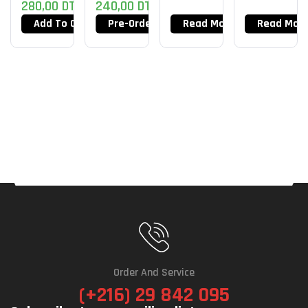
280,00
DT
240,00
DT
Add To Cart
Pre-Order Now
Read More
Read Mor
Order And Service
(+216) 29 842 095