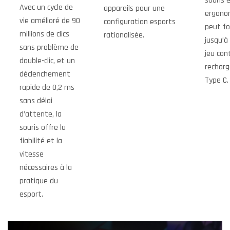
souris 
Avec un cycle de
appareils pour une
ergonom
vie amélioré de 90
configuration esports
peut fo
millions de clics
rationalisée.
jusqu’à
sans problème de
jeu con
double-clic, et un
recharg
déclenchement
Type C.
rapide de 0,2 ms
sans délai
d’attente, la
souris offre la
fiabilité et la
vitesse
nécessaires à la
pratique du
esport.