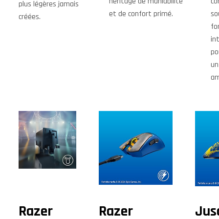
héritage de maniabilité
co
plus légères jamais
et de confort primé.
so
créées.
fo
in
po
un
am
Razer
Razer
Jus