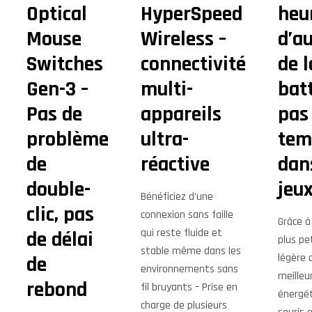
Optical
HyperSpeed
heu
Mouse
Wireless –
d’a
Switches
connectivité
de l
Gen-3 –
multi-
batt
Pas de
appareils
pas
problème
ultra-
tem
de
réactive
dan
double-
jeu
Bénéficiez d’une
clic, pas
connexion sans faille
Grâce à
qui reste fluide et
de délai
plus pe
stable même dans les
légère 
de
environnements sans
meilleu
rebond
fil bruyants – Prise en
énergét
charge de plusieurs