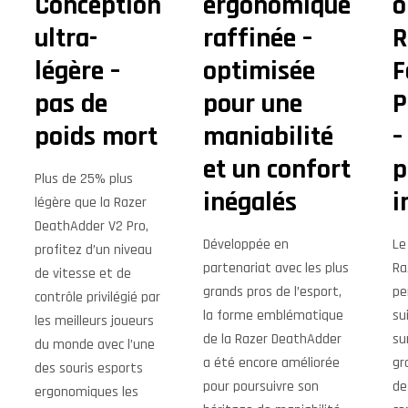
Conception
ergonomique
o
ultra-
raffinée –
R
légère –
optimisée
F
pas de
pour une
P
poids mort
maniabilité
–
et un confort
p
Plus de 25% plus
inégalés
i
légère que la Razer
DeathAdder V2 Pro,
Développée en
Le
profitez d’un niveau
partenariat avec les plus
Ra
de vitesse et de
grands pros de l’esport,
pe
contrôle privilégié par
la forme emblématique
sui
les meilleurs joueurs
de la Razer DeathAdder
su
du monde avec l’une
a été encore améliorée
gr
des souris esports
pour poursuivre son
de
ergonomiques les