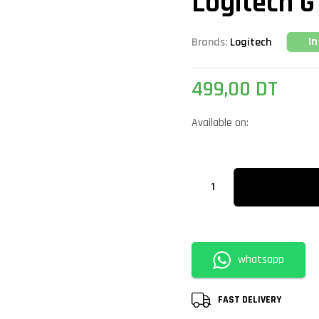
Logitech 
In
Brands:
Logitech
499,00
DT
Available on:
whatsapp
FAST DELIVERY