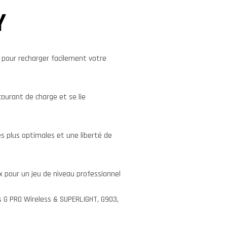
Y
 pour recharger facilement votre
urant de charge et se lie
es plus optimales et une liberté de
x pour un jeu de niveau professionnel
 G PRO Wireless & SUPERLIGHT, G903,