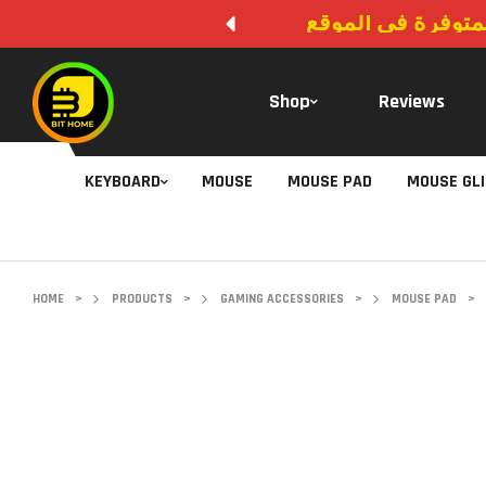
المتوفرة في الموقع
Shop
Reviews
KEYBOARD
MOUSE
MOUSE PAD
MOUSE GL
HOME
>
PRODUCTS
>
GAMING ACCESSORIES
>
MOUSE PAD
>