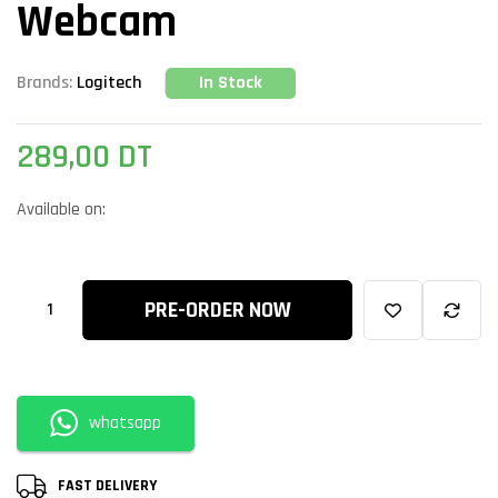
Webcam
In Stock
Brands:
Logitech
289,00
DT
Available on:
PRE-ORDER NOW
whatsapp
FAST DELIVERY