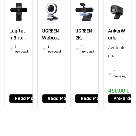
Logitec
UGREEN
UGREEN
AnkerW
H Brio
Webca
2K
Ork
Stream
M 2K
30FPS
C310 4K
(
(
(
Available
4k
30FPS
FHD
12mp
reviews)
reviews)
reviews)
on:
1080p@
60FPS
(
reviews)
490,00
DT
Read More
Read More
Read More
Pre-Order