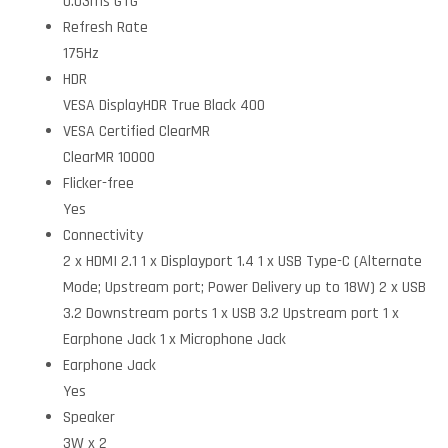
0.03ms GTG
Refresh Rate
175Hz
HDR
VESA DisplayHDR True Black 400
VESA Certified ClearMR
ClearMR 10000
Flicker-free
Yes
Connectivity
2 x HDMI 2.1 1 x Displayport 1.4 1 x USB Type-C (Alternate
Mode; Upstream port; Power Delivery up to 18W) 2 x USB
3.2 Downstream ports 1 x USB 3.2 Upstream port 1 x
Earphone Jack 1 x Microphone Jack
Earphone Jack
Yes
Speaker
3W x 2