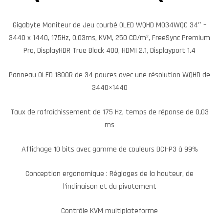
Gigabyte Moniteur de Jeu courbé OLED WQHD MO34WQC 34″ –
3440 x 1440, 175Hz, 0.03ms, KVM, 250 CD/m², FreeSync Premium
Pro, DisplayHDR True Black 400, HDMI 2.1, Displayport 1.4
Panneau OLED 1800R de 34 pouces avec une résolution WQHD de
3440×1440
Taux de rafraîchissement de 175 Hz, temps de réponse de 0,03
ms
Affichage 10 bits avec gamme de couleurs DCI-P3 à 99%
Conception ergonomique : Réglages de la hauteur, de
l’inclinaison et du pivotement
Contrôle KVM multiplateforme