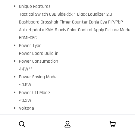
Unique Features
Tactical Switch OSD Sidekick * Black Equalizer 2.0
Dashboard Crosshair Timer Counter Eagle Eye PiP/PbP
Auto-Update KVM 6 axis Color Control Apply Picture Mode
HDMI-CEC
Power Type
Power Board Build-in
Power Consumption
44W**
Power Saving Mode
<0.5W
Power Off Mode
<0.3W
Voltage
AC 100-240V ~ 50/60Hz
Tilt(angle)
-5°~+20°