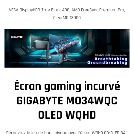
VESA DisplayHDR True Black 400, AMD FreeSync Premium Pro,
ClearMR 13000
Écran gaming incurvé
GIGABYTE MO34WQC
OLED WQHD
Découvrez le jeu de haut niveau avec l’écran WQHD QD-OLED 34″