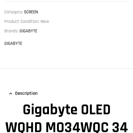
Category:
SCREEN
Product Condition:
New
Brands:
GIGABYTE
GIGABYTE
Description
Gigabyte OLED
WQHD MO34WQC 34