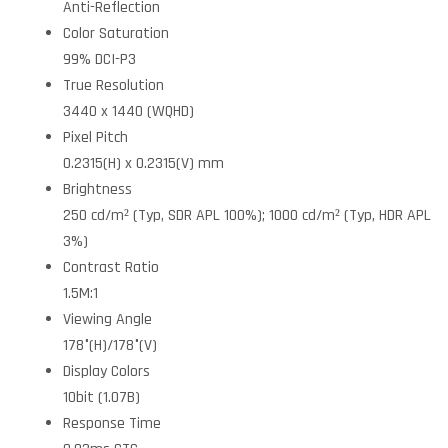
Anti-Reflection
Color Saturation
99% DCI-P3
True Resolution
3440 x 1440 (WQHD)
Pixel Pitch
0.2315(H) x 0.2315(V) mm
Brightness
250 cd/m² (Typ, SDR APL 100%); 1000 cd/m² (Typ, HDR APL
3%)
Contrast Ratio
1.5M:1
Viewing Angle
178°(H)/178°(V)
Display Colors
10bit (1.07B)
Response Time