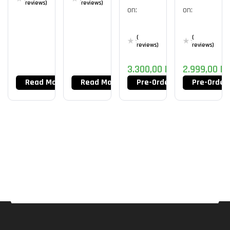
QD-
40
XL2566
reviews)
reviews)
on:
on:
OLED
X+
(
(
reviews)
reviews)
3.300,00
DT
2.999,00
D
Read More
Read More
Pre-Order Now
Pre-Order