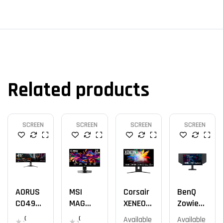
Related products
SCREEN
SCREEN
SCREEN
SCREEN
AORUS
MSI
Corsair
BenQ
CO49DQ
MAG
XENEON
Zowie
OLED
271QPX
27QHD2
24.1
(
(
Available
Available