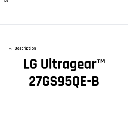
LG
Description
LG Ultragear™
27GS95QE-B