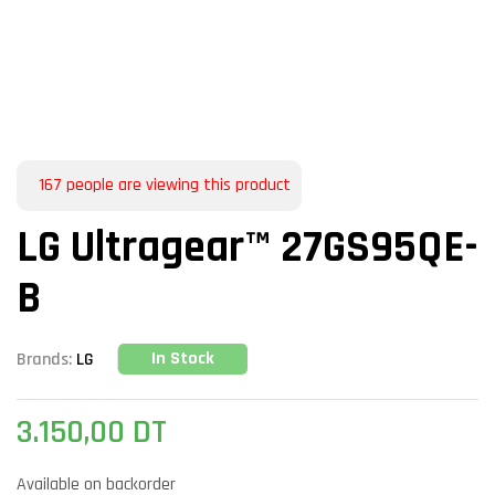
167
people are viewing this product
LG Ultragear™ 27GS95QE-
B
In Stock
Brands:
LG
3.150,00
DT
Available on backorder