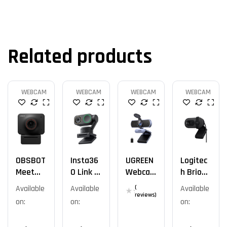
Related products
WEBCAM
WEBCAM
WEBCAM
WEBCAM
OBSBOT
Insta36
UGREEN
Logitec
Meet
0 Link 2
Webca
H Brio
4K
Pro 4K
M 4K
100
Available
Available
(
Available
PTZ
30FPS
Webca
reviews)
on:
on:
on:
Webca
M
M