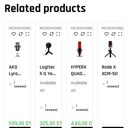
Related products
MICROPHONES
MICROPHONES
MICROPHONES
MICROPHONES
AKG
Logitec
HYPERX
Rode X
Lyra
H G Yeti
QUADCA
XCM-50
Ultra HD
Orb
ST
(
Available
Available
(
STANDA
reviews)
reviews)
on:
on:
LONE /
ROUGE
(
(
reviews)
reviews)
599,00
DT
325,00
DT
440,00
DT