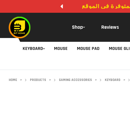
المتوفرة في الموقع
Shop
Reviews
KEYBOARD
MOUSE
MOUSE PAD
MOUSE GL
HOME
>
PRODUCTS
>
GAMING ACCESSORIES
>
KEYBOARD
>