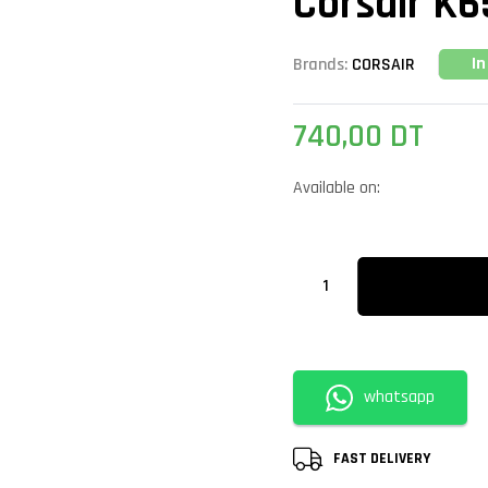
Corsair K6
In
Brands:
CORSAIR
740,00
DT
Available on:
whatsapp
FAST DELIVERY