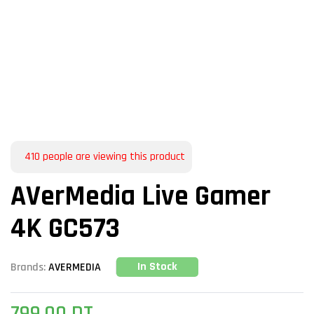
410
people are viewing this product
AVerMedia Live Gamer
4K GC573
In Stock
Brands:
AVERMEDIA
799,00
DT