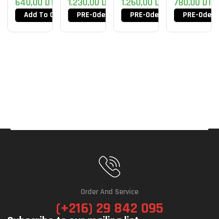
640,00
DT
1.230,00
DT
1.260,00
DT
780,00
DT
Add To Cart
PRE-Oder Now
PRE-Oder Now
PRE-Oder 
Order And Service
(+216) 29 842 095