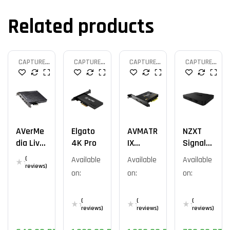
Related products
CAPTURE
CAPTURE
CAPTURE
CAPTURE
CARD
CARD
CARD
CARD
AVerMe
Elgato
AVMATR
NZXT
Dia Live
4K Pro
IX
Signal
Gamer
EUVC12-
4K30
(
Available
Available
Available
HD 2
4K
reviews)
on:
on:
on:
GC570
(
(
(
reviews)
reviews)
reviews)