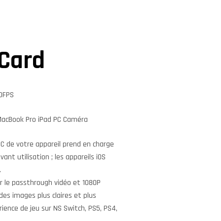
Card
60FPS
MacBook Pro iPad PC Caméra
B C de votre appareil prend en charge
nt utilisation ; les appareils iOS
.
r le passthrough vidéo et 1080P
es images plus claires et plus
ience de jeu sur NS Switch, PS5, PS4,