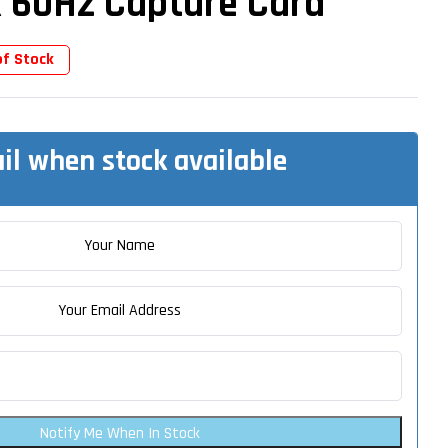
 60Hz Capture Card
of Stock
il when stock available
Notify Me When In Stock