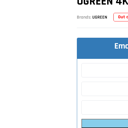
UGREEN 4K
Out 
Brands:
UGREEN
Ema