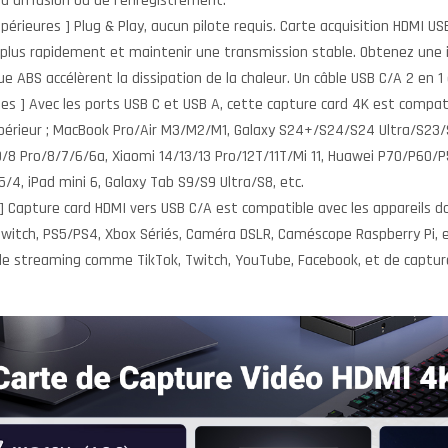
la diffusion ou de l’enregistrement.
érieures ] Plug & Play, aucun pilote requis. Carte acquisition HDMI U
l plus rapidement et maintenir une transmission stable. Obtenez une i
ue ABS accélèrent la dissipation de la chaleur. Un câble USB C/A 2 en 1
es ] Avec les ports USB C et USB A, cette capture card 4K est compat
 supérieur ; MacBook Pro/Air M3/M2/M1, Galaxy S24+/S24/S24 Ultra/S23
9/8 Pro/8/7/6/6a, Xiaomi 14/13/13 Pro/12T/11T/Mi 11, Huawei P70/P60
5/4, iPad mini 6, Galaxy Tab S9/S9 Ultra/S8, etc.
] Capture card HDMI vers USB C/A est compatible avec les appareils do
 Switch, PS5/PS4, Xbox Sériés, Caméra DSLR, Caméscope Raspberry Pi, e
 de streaming comme TikTok, Twitch, YouTube, Facebook, et de captur