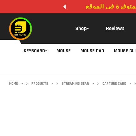
المتوفرة في الموقع
Shop
Reviews
KEYBOARD
MOUSE
MOUSE PAD
MOUSE GL
HOME
>
PRODUCTS
>
STREAMING GEAR
>
CAPTURE CARD
>