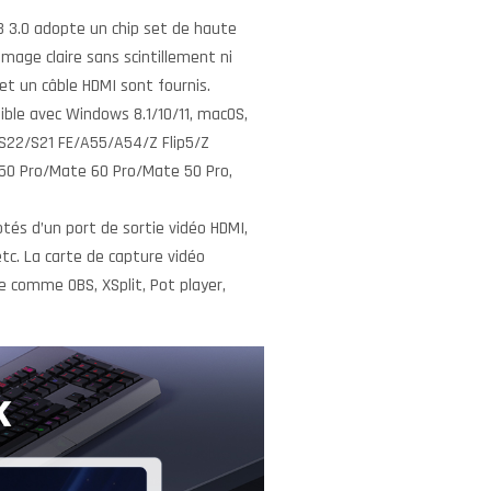
SB 3.0 adopte un chip set de haute
mage claire sans scintillement ni
 et un câble HDMI sont fournis.
ible avec Windows 8.1/10/11, macOS,
/S22/S21 FE/A55/A54/Z Flip5/Z
/P50 Pro/Mate 60 Pro/Mate 50 Pro,
tés d’un port de sortie vidéo HDMI,
tc. La carte de capture vidéo
e comme OBS, XSplit, Pot player,