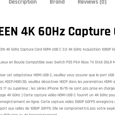
Description
Brand
Reviews (0)
EEN 4K 60Hz Capture 
EEN 4K 60Hz Capture Card
HDMI USB C 3.0 4K 60Hz Acquisition 1080P 
Jeux en Boucle Compatible avec Switch PS5 PS4 Xbox TV Stick DSLR 
iliser cet adaptateur HDMI USB C, veuillez vous assurer que le port US
pas HDCP/HDR/3D, veuillez désactiver HDCP dans les paramètres HDMI ava
OS 17 ou supérieur ; les séries iPhone 16/15 ne sont pas prise en charge
age 4K 60Hz ] Carte capture vidéo HDMI USB C fournit un 4K 60Hz pou
enregistrement en ligne. Carte capture vidéo 1080P 60FPS enregistre d
port aux celles de 1080P 30FPS. Elle ne compromettra pas votre expér