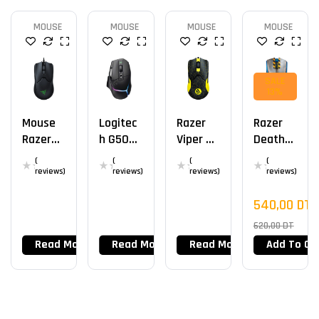
MOUSE
MOUSE
MOUSE
MOUSE
SALE
13%
Mouse
Logitec
Razer
Razer
Razer
H G502
Viper 8K
DeathA
Viper
X Plus
ESL
Dder V3
(
(
(
(
Mini
Pro
reviews)
reviews)
reviews)
reviews)
Fortnite
540,00
DT
Edition
620,00
DT
Read More
Read More
Read More
Add To Ca