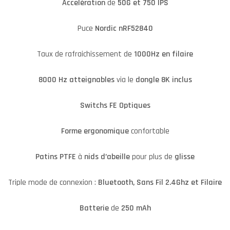
Accelération
de
50G et 750 IPS
Puce
Nordic nRF52840
Taux de rafraichissement de
1000Hz en filaire
8000 Hz atteignables
via le
dongle 8K inclus
Switchs FE Optiques
Forme
ergonomique
confortable
Patins PTFE
à
nids d’abeille
pour plus de
glisse
Triple mode de connexion :
Bluetooth, Sans Fil 2.4Ghz et Filaire
Batterie
de
250 mAh