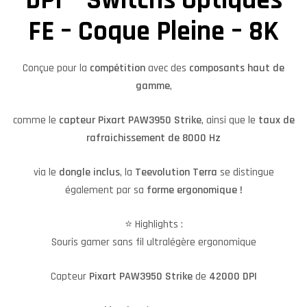
DPI – Switchs Optiques
FE – Coque Pleine – 8K
Conçue pour la
compétition
avec des
composants haut de
gamme
,
comme le
capteur Pixart PAW3950 Strike
, ainsi que le
taux de
rafraichissement de 8000 Hz
via le
dongle inclus
, la
Teevolution Terra
se distingue
également par sa
forme ergonomique !
⭐️ Highlights :
Souris gamer sans fil ultralégère ergonomique
Capteur
Pixart PAW3950 Strike
de
42000 DPI