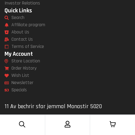
Investor Relations
Quick Links
Search
Affiliate program
About Us
Contact Us
Terms of Service
My Account
Store Location
Order History
Wish List
Newsletter
Specials
11 Av bechrir sfar jemmal Monastir 5020
Send Message
Mon – Fri: 9am – 5pm