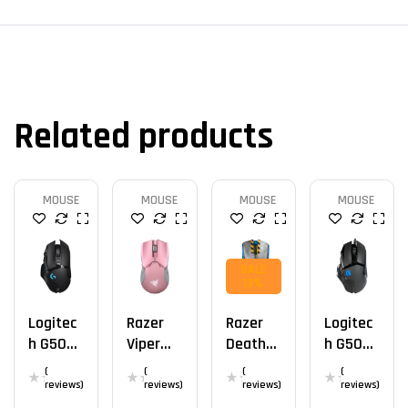
Related products
MOUSE
MOUSE
MOUSE
MOUSE
SALE
13%
Logitec
Razer
Razer
Logitec
H G502
Viper
DeathA
H G502
X
Ultimat
Dder V3
HERO
(
(
(
(
LIGHTSP
E
Pro
reviews)
reviews)
reviews)
reviews)
EED
Wireles
Fortnite