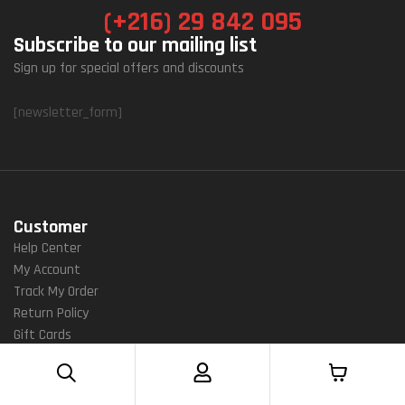
(+216) 29 842 095
Subscribe to our mailing list
Sign up for special offers and discounts
[newsletter_form]
Customer
Help Center
My Account
Track My Order
Return Policy
Gift Cards
About Us
Company Info
Press Releases