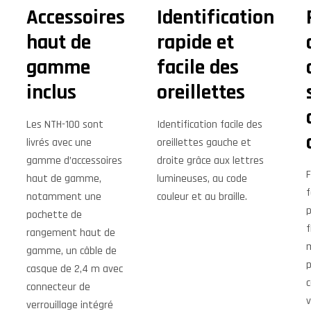
Accessoires
Identification
haut de
rapide et
gamme
facile des
inclus
oreillettes
Les NTH-100 sont
Identification facile des
livrés avec une
oreillettes gauche et
gamme d’accessoires
droite grâce aux lettres
F
haut de gamme,
lumineuses, au code
f
notamment une
couleur et au braille.
p
pochette de
f
rangement haut de
m
gamme, un câble de
p
casque de 2,4 m avec
c
connecteur de
v
verrouillage intégré