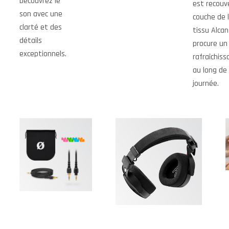
Découvrez le
est recouv
son avec une
couche de 
clarté et des
tissu Alcan
détails
procure un
exceptionnels.
rafraîchiss
au long de 
journée.