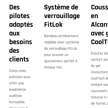
Des
Système de
Couss
pilotes
verrouillage
en
adaptés
FitLok
Alcan
aux
avec 
Bandeau entièrement
besoins
CoolT
réglable avec système
de verrouillage FitLok
des
Écoutez da
pour assurer un
clients
confort ab
ajustement parfait à
du gel
chaque fois.
Conçu avec
révolutionn
précision pour
CoolTech d
offrir une
intégré au
expérience
coussinets
auditive
mousse à 
incroyable.
de forme. 