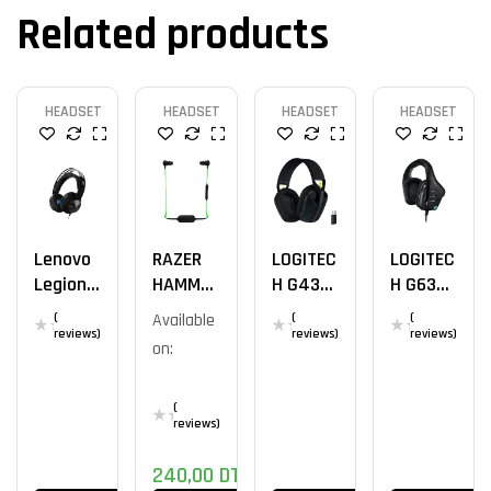
Related products
HEADSET
HEADSET
HEADSET
HEADSET
Lenovo
RAZER
LOGITEC
LOGITEC
Legion
HAMMER
H G435
H G633
H300
HEAD BT
Noir
OFFICIA
(
Available
(
(
Stereo
L
reviews)
reviews)
reviews)
on:
Gaming
Headset
(
reviews)
240,00
DT