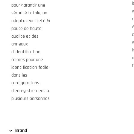
l
pour garantir une
v
sécurité totale, un
c
adaptateur fileté ¼
A
pouce de haute
c
qualité et des
v
anneaux
i
d’identification
u
colorés pour une
t
identification facile
dans les
configurations
d’enregistrement à
plusieurs personnes.
Brand