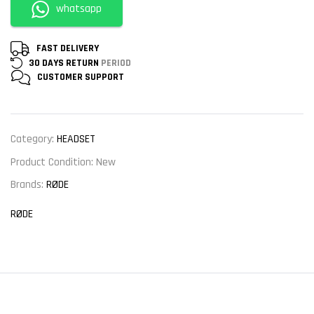
whatsapp
FAST DELIVERY
30 DAYS RETURN
PERIOD
CUSTOMER
SUPPORT
Category:
HEADSET
Product Condition:
New
Brands:
RØDE
RØDE