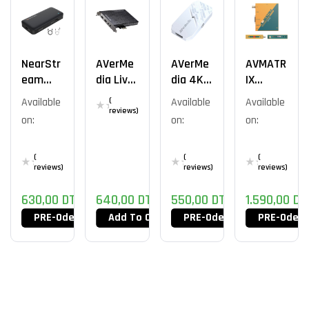
NearStr
AVerMe
AVerMe
AVMATR
Eam
Dia Live
Dia 4K
IX
CCD30
Gamer
BU113G2
UC7018
Available
(
Available
Available
HD 2
reviews)
on:
on:
on:
GC570
(
(
(
reviews)
reviews)
reviews)
630,00
DT
640,00
DT
550,00
DT
1.590,00
DT
PRE-Oder Now
Add To Cart
PRE-Oder Now
PRE-Oder 