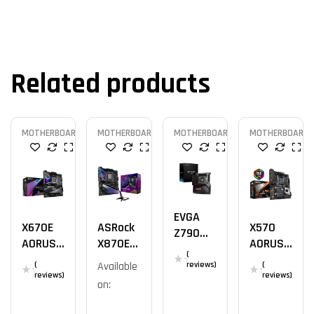
Related products
MOTHERBOARD
MOTHERBOARD
MOTHERBOARD
MOTHERBOARD
EVGA
X670E
ASRock
X570
Z790
AORUS
X870E
AORUS
CLASSIF
(
XTREME
Nova
PRO
IED
reviews)
(
Available
(
OFFICIA
WiFi
WIFI
reviews)
reviews)
on:
L
OFFICIA
L