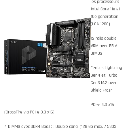
les processeurs
Intel Core 11e et
10e génération
(LGA 1200)
12 rails double
VRM avec 55 A
DrMOS
Fentes Lightning
Gen4 et Turbo
Gen3 M.2 avec
Shield Frozr
PCI-e 4.0 x16
(CrossFire via PCI-e 3.0 x16)
4 DIMMS avec DDR4 Boost : Double canal (128 Go max. / 5333