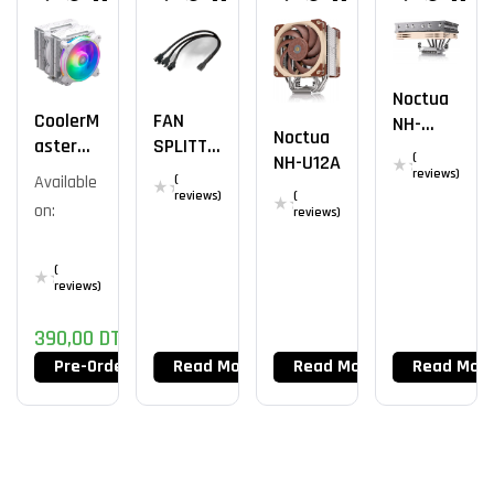
Noctua
CoolerM
FAN
NH-
Noctua
Aster
SPLITTE
L12Sx77
(
NH-U12A
Hyper
R
reviews)
Available
(
622
(4PINS)
reviews)
(
on:
reviews)
Halo
HIGH
White
QUALITY
(
reviews)
390,00
DT
Pre-Order Now
Read More
Read More
Read Mor