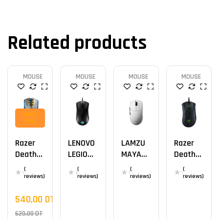
Related products
MOUSE
MOUSE
MOUSE
MOUSE
SALE
13%
Razer
LENOVO
LAMZU
Razer
DeathA
LEGION
MAYA
DeathA
Dder V3
M300
WITH
Dder V2
(
(
(
(
Pro
RGB
4K
reviews)
reviews)
reviews)
reviews)
Fortnite
USB
DONGLE
540,00
DT
Edition
620,00
DT