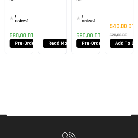
Gaming
Fortnite
Mouse –
Edition
Shroud
(
(
reviews)
reviews)
Edition
540,00
DT
580,00
DT
580,00
DT
620,00
DT
Pre-Order Now
Read More
Pre-Order Now
Add To Ca