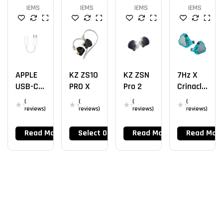
IEMS
IEMS
IEMS
IEMS
APPLE
KZ ZS10
KZ ZSN
7Hz X
USB-C
PRO X
Pro 2
Crinacle
DAC
Zero 2
(
(
(
(
reviews)
reviews)
reviews)
reviews)
Read More
Select Options
Read More
Read Mor