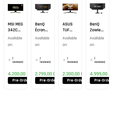
MSI MEG
BenQ
ASUS
BenQ
342C
Écran
TUF
Zowie
QD-
Zowie
Gaming
XL2586
Available
Available
Available
Available
OLED
XL2566
VG34VQ
X+
on:
on:
on:
on:
K
L1B
(
(
(
(
reviews)
reviews)
reviews)
reviews)
4.200,00
DT
2.799,00
DT
2.300,00
DT
4.999,00
D
Pre-Order Now
Pre-Order Now
Pre-Order Now
Pre-Order