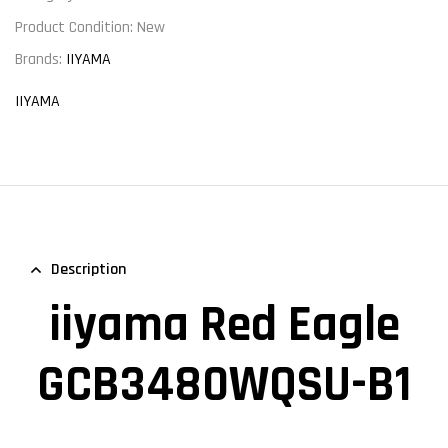
Product Condition:
New
Brands:
IIYAMA
IIYAMA
Description
iiyama Red Eagle
GCB3480WQSU-B1