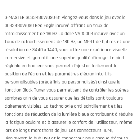
G-MASTER GCB3480WQSU-B1 Plongez-vous dans le jeu avec le
GCB3480WQSU Red Eagle incurvé offrant un taux de
rafraîchissement de 180Hz La dalle VA 1500R incurvé avec un
taux de rafraîchissement de 180 Hz, un MPRT de 0,4 ms et une
résolution de 3440 x 1440, vous offre une expérience visuelle
immersive et garantit une superbe qualité d’image. Le pied
réglable en hauteur vous permet d’ajuster facilement la
position de l’écran et les paramètres d’écran intuitifs
personnalisables (prédéfinis ou personnalisés) ainsi que la
fonction Black Tuner vous permettent de contrôler les scènes
sombres afin de vous assurer que les détails sont toujours
clairement visibles. La technologie anti-scintillement et les
fonctions de réduction de la lumière bleue contribuent à réduire
la fatigue oculaire et à assurer le confort de l’utilisateur, même
lors de longs marathons de jeu. Les connecteurs HDMI,
DisplayPort, le hub USB et le connecteur pour casque d’écoute