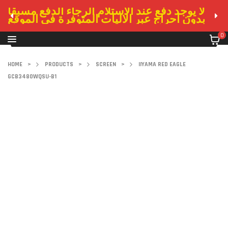
لا يوجد دفع عند الاستلام الرجاء الدفع مسبقا
بدون احراج عبر الاليات المتوفرة في الموقع
0
HOME
>
PRODUCTS
>
SCREEN
>
IIYAMA RED EAGLE
GCB3480WQSU-B1