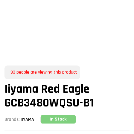
93
people are viewing this product
Iiyama Red Eagle
GCB3480WQSU-B1
In Stock
Brands:
IIYAMA