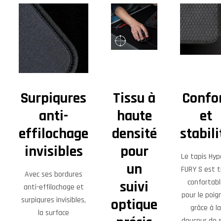
Surpiqures
Tissu à
Confo
anti-
haute
et
effilochage
densité
stabili
invisibles
pour
Le tapis Hyp
un
FURY S est t
Avec ses bordures
confortabl
suivi
anti-effilochage et
pour le poig
surpiqures invisibles,
optique
grâce à la
la surface
douceur de 