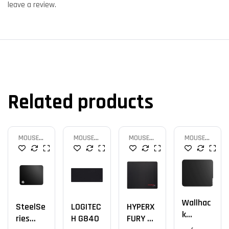
leave a review.
Related products
MOUSE
MOUSE
MOUSE
MOUSE
PAD
PAD
PAD
PAD
Wallhac
SteelSe
LOGITEC
HYPERX
K
Ries
H G840
FURY S
SkyPad