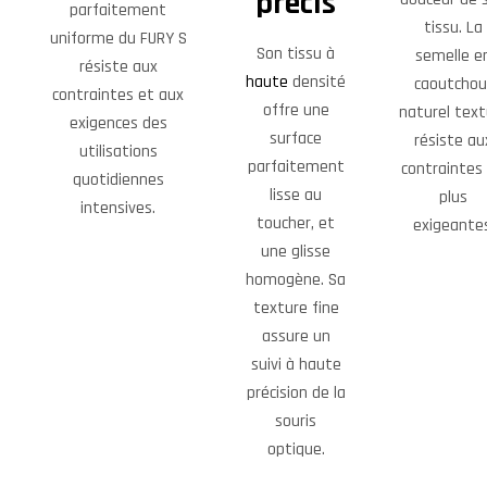
précis
parfaitement
tissu. La
uniforme du FURY S
Son tissu à
semelle e
résiste aux
haute
densité
caoutchou
contraintes et aux
offre une
naturel text
exigences des
surface
résiste au
utilisations
parfaitement
contraintes 
quotidiennes
lisse au
plus
intensives.
toucher, et
exigeantes
une glisse
homogène. Sa
texture fine
assure un
suivi à haute
précision de la
souris
optique.