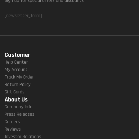
Sign up for special offers and discounts
[newsletter_form]
Customer
Help Center
My Account
Track My Order
Return Policy
Gift Cards
About Us
Company Info
Press Releases
Careers
Reviews
Investor Relations