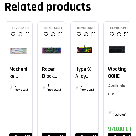
Related products
KEYBOARD
KEYBOARD
KEYBOARD
KEYBOARD
Macheni
Razer
HyperX
Wooting
Ke
BlackWi
Alloy
80HE
K500W
Dow V4
Elite 2
(
(
(
Available
Wireles
X –
reviews)
reviews)
reviews)
on:
S
Fortnite
Edition
(
reviews)
970,00
DT