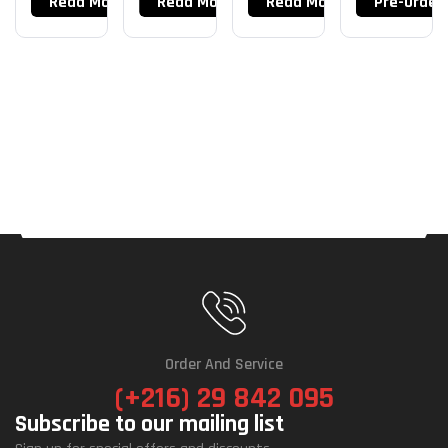
Read More
Read More
Read More
Pre-Order
Order And Service
(+216) 29 842 095
Subscribe to our mailing list