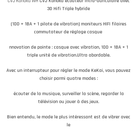
CVJ Konoka WH
CVJ Konoka écouteur intra-auriculaire avec
3D Hifi Triple hybride
(1DD + 1BA + 1 pilote de vibration) moniteurs HIFI filaires
commutateur de réglage casque
nnovation de pointe : casque avec vibration, 1DD + 1BA + 1
triple unité de vibration.Ultra abordable.
Avec un interrupteur pour régler le mode KeKai, vous pouvez
choisir parmi quatre modes :
écouter de la musique, surveiller la scène, regarder la
télévision ou jouer à des jeux.
Bien entendu, le mode le plus intéressant est de vibrer avec
le