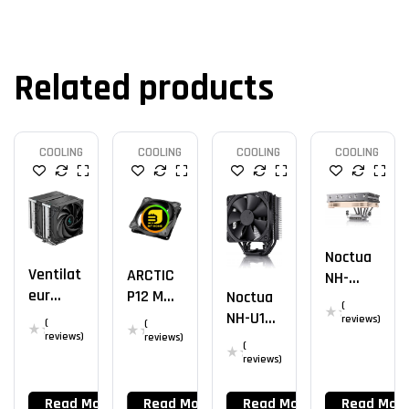
Related products
COOLING
COOLING
COOLING
COOLING
Noctua
Ventilat
ARCTIC
NH-
Eur
P12 MAX
Noctua
L12Sx77
(
DeepCo
3300RP
NH-U12S
reviews)
(
(
Ol
M
Chroma
reviews)
reviews)
(
AK620
X
reviews)
Read More
Read More
Read More
Read Mor