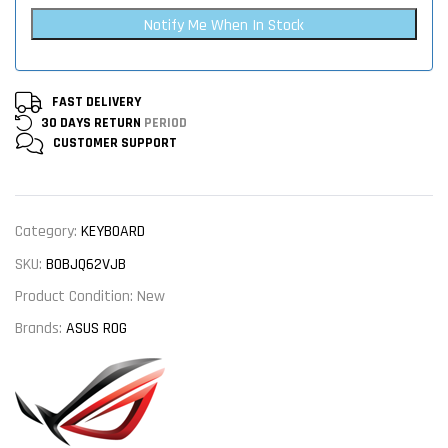
Notify Me When In Stock
FAST DELIVERY
30 DAYS RETURN
PERIOD
CUSTOMER
SUPPORT
Category:
KEYBOARD
SKU:
B0BJQ62VJB
Product Condition:
New
Brands:
ASUS ROG