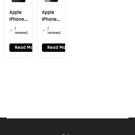
Apple
Apple
IPhone
IPhone
16 Pro
16 Pro
(
(
Max
reviews)
reviews)
Read More
Read More