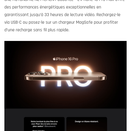
des performances énergétiques exceptionnelles en
garantissant jusqu’à 33 heures de lecture vidéo. Rechargez-le
via USB-C ou posez-le sur un chargeur MagSafe pour profiter
d’une recharge sans fil plus rapide.